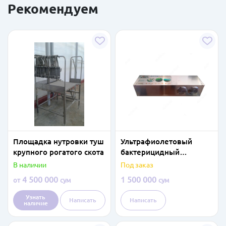
Рекомендуем
Площадка нутровки туш
Ультрафиолетовый
крупного рогатого скота
бактерицидный
очиститель воздуха
В наличии
Под заказ
(рециркулятор,
4 500 000
1 500 000
от
сум
сум
облучатель воздуха)
Узнать
Написать
Написать
наличие