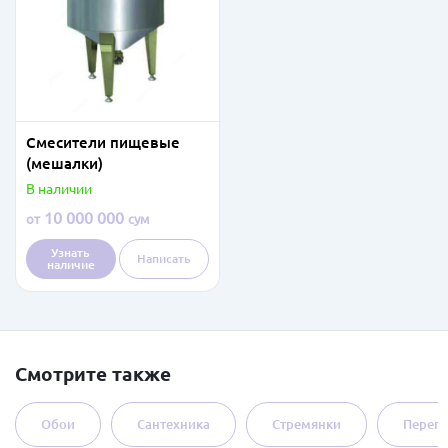
Смесители пищевые
(мешалки)
В наличии
10 000 000
от
сум
Узнать
Написать
наличие
Смотрите также
Обои
Сантехника
Стремянки
Перег