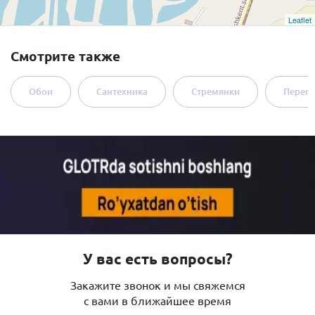
Leaflet
Смотрите также
Обои
Сантехника
Стремянки
Перег
У вас есть вопросы?
Закажите звонок и мы свяжемся
с вами в ближайшее время