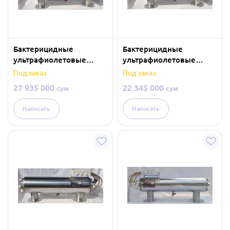
Бактерицидные
Бактерицидные
ультрафиолетовые
ультрафиолетовые
лампы
лампы
Под заказ
Под заказ
(обеззараживание
(обеззараживание
27 935 000
22 345 000
сум
сум
воды) — 75 м³/час
воды) — 60 м³/час
Написать
Написать