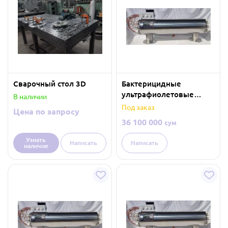
Сварочный стол 3D
Бактерицидные
ультрафиолетовые
В наличии
лампы(Обеззараживани
Под заказ
Цена по запросу
е воды) 85 м³/час
36 100 000
сум
Узнать
Написать
Написать
наличие