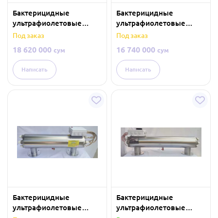
Бактерицидные
Бактерицидные
ультрафиолетовые
ультрафиолетовые
лампы
лампы
Под заказ
Под заказ
(обеззараживание
(обеззараживание
18 620 000
16 740 000
сум
сум
воды) — 50 м³/час
воды) — 40 м³/час
Написать
Написать
Бактерицидные
Бактерицидные
ультрафиолетовые
ультрафиолетовые
лампы
лампы