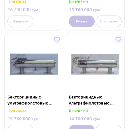
Под заказ
В наличии
(обеззараживание
(обеззараживание
16 740 000
15 760 000
сум
сум
воды) — 40 м³/час
воды) — 35 м³/час
Написать
Купить
В корзину
Бактерицидные
Бактерицидные
ультрафиолетовые
ультрафиолетовые
лампы
лампы
Под заказ
В наличии
(обеззараживание
(обеззараживание
15 760 000
14 700 000
сум
сум
воды) — 35 м³/час
воды) — 30 м³/час